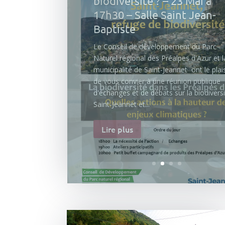
l’idéal… avec la famille Ari
– Mois d’avril
Les tisanes bio de la famille Arias ! A c
numéro des Échos des Préalpes d’Azur, 
Conseil de développement vous propos
découvrir un produit local et de saison, 
travers l’œil avisé de l’un des producteur
l’une des productrices du Parc naturel
régional....
Lire plus