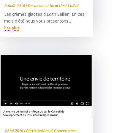
8 Août 2016
|
De saison et local c’est l’idéal
Les crèmes glacées d'Edith Sellier! En ces
mois d'été nous vous présentons...
lire plus
4 Mai 2016
|
Participation et Gouvernance