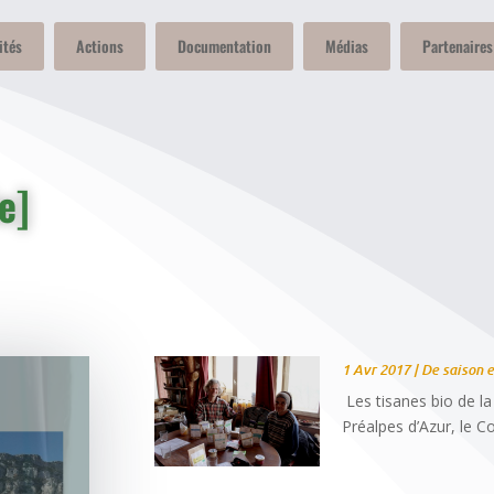
ités
Actions
Documentation
Médias
Partenaires
e]
1 Avr 2017
|
De saison et
Les tisanes bio de l
Préalpes d’Azur, le C