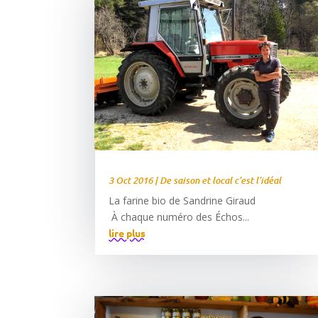
3 Oct 2016
|
De saison et local c’est l’idéal
La farine bio de Sandrine Giraud
À chaque numéro des Échos...
lire plus