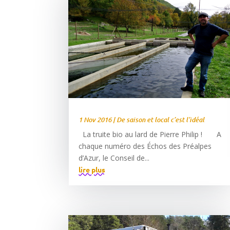
1 Nov 2016
|
De saison et local c’est l’idéal
La truite bio au lard de Pierre Philip ! A
chaque numéro des Échos des Préalpes
d’Azur, le Conseil de...
lire plus