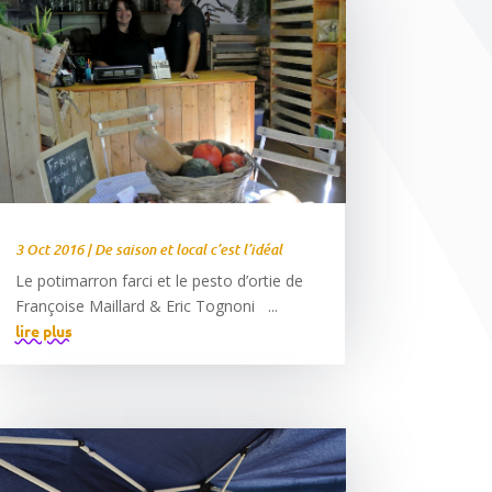
3 Oct 2016
|
De saison et local c’est l’idéal
Le potimarron farci et le pesto d’ortie de
Françoise Maillard & Eric Tognoni ...
lire plus