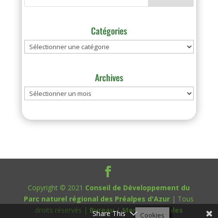
Catégories
Catégories
Archives
Archives
Copyright © 2021
Conseil de Développement du
Parc naturel régional des Préalpes d'Azur
| Tous
droits réservés |
Bureau
|
Mentions légales
Share This
Cookies