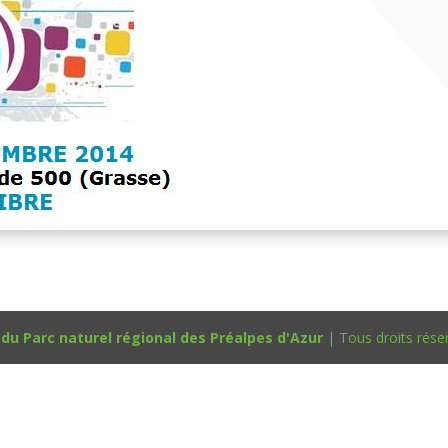
u Parc naturel régional des Préalpes d'Azur
| Tous droits rése